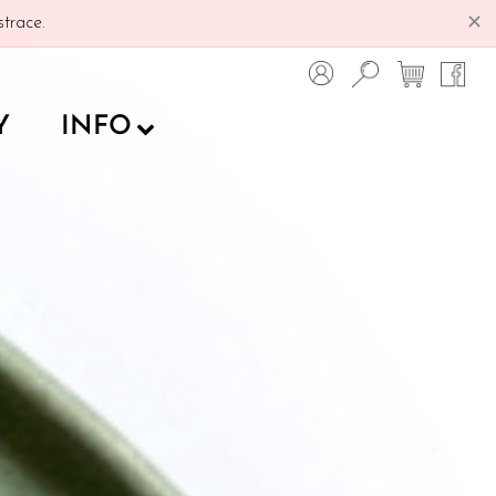
✕
trace.
Y
INFO