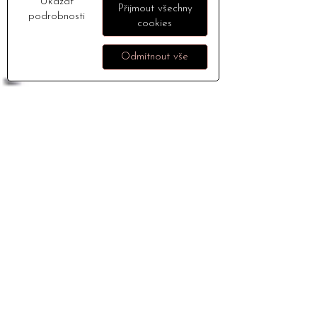
Ukázat
Přijmout všechny
podrobnosti
cookies
Odmítnout vše