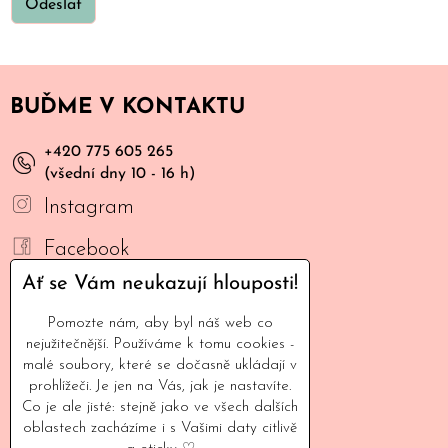
Odeslat
BUĎME V KONTAKTU
+420 775 605 265
(všední dny 10 - 16 h)
Instagram
Facebook
Ať se Vám neukazují hlouposti!
YouTube
Pomozte nám, aby byl náš web co
Mail
nejužitečnější. Používáme k tomu cookies -
malé soubory, které se dočasně ukládají v
INFORMACE
prohlížeči. Je jen na Vás, jak je nastavíte.
Co je ale jisté: stejně jako ve všech dalších
oblastech zacházíme i s Vašimi daty citlivě
Naše filozofie