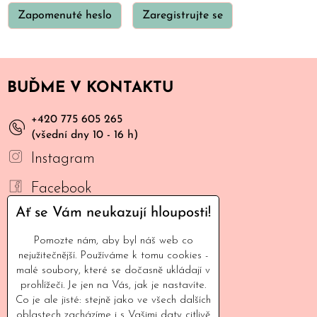
Zapomenuté heslo
Zaregistrujte se
BUĎME V KONTAKTU
+420 775 605 265
(všední dny 10 - 16 h)
Instagram
Facebook
Ať se Vám neukazují hlouposti!
YouTube
Pomozte nám, aby byl náš web co
Mail
nejužitečnější. Používáme k tomu cookies -
malé soubory, které se dočasně ukládají v
INFORMACE
prohlížeči. Je jen na Vás, jak je nastavíte.
Co je ale jisté: stejně jako ve všech dalších
oblastech zacházíme i s Vašimi daty citlivě