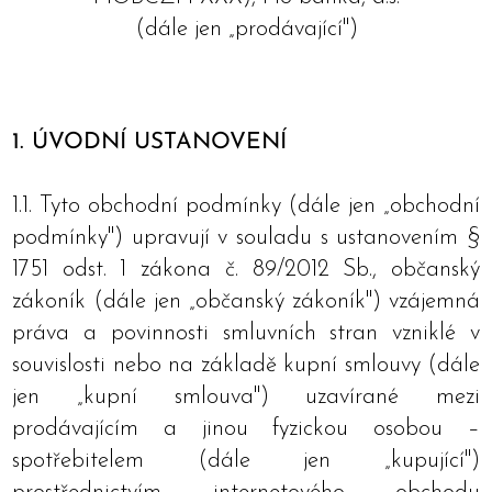
(dále jen „prodávající")
1. ÚVODNÍ USTANOVENÍ
1.1. Tyto obchodní podmínky (dále jen „obchodní
podmínky") upravují v souladu s ustanovením §
1751 odst. 1 zákona č. 89/2012 Sb., občanský
zákoník (dále jen „občanský zákoník") vzájemná
práva a povinnosti smluvních stran vzniklé v
souvislosti nebo na základě kupní smlouvy (dále
jen „kupní smlouva") uzavírané mezi
prodávajícím a jinou fyzickou osobou –
spotřebitelem (dále jen „kupující")