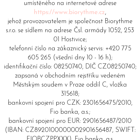
umístěného na internetové adrese
https://www.biorythme.cz
,
jehož provozovatelem je společnost Biorythme
s.r.o. se sídlem na adrese Čsl. armády 1052, 253
01 Hostivice;
telefonní číslo na zákaznický servis: +420 775
605 265 (všední dny 10 - 16 h);
identifikační číslo: 08250740, DIČ CZ08250740;
zapsaná v obchodním rejstříku vedeném
Městským soudem v Praze oddíl C, vložka
315618;
bankovní spojení pro CZK: 2301656475/2010,
Fio banka, a.s.;
bankovní spojení pro EUR: 2901656487/2010
(IBAN: CZ8920100000002901656487, SWIFT:
FIOBCZPPXXX), Fio banka, a.s.