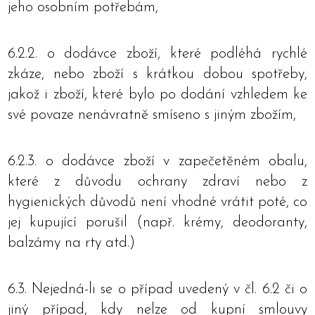
jeho osobním potřebám,
6.2.2. o dodávce zboží, které podléhá rychlé
zkáze, nebo zboží s krátkou dobou spotřeby,
jakož i zboží, které bylo po dodání vzhledem ke
své povaze nenávratně smíseno s jiným zbožím,
6.2.3. o dodávce zboží v zapečetěném obalu,
které z důvodu ochrany zdraví nebo z
hygienických důvodů není vhodné vrátit poté, co
jej kupující porušil (např. krémy, deodoranty,
balzámy na rty atd.)
6.3. Nejedná-li se o případ uvedený v čl. 6.2 či o
jiný případ, kdy nelze od kupní smlouvy