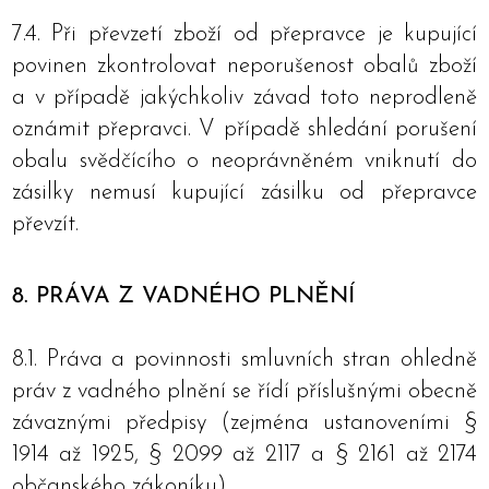
7.4. Při převzetí zboží od přepravce je kupující
povinen zkontrolovat neporušenost obalů zboží
a v případě jakýchkoliv závad toto neprodleně
oznámit přepravci. V případě shledání porušení
obalu svědčícího o neoprávněném vniknutí do
zásilky nemusí kupující zásilku od přepravce
převzít.
8. PRÁVA Z VADNÉHO PLNĚNÍ
8.1. Práva a povinnosti smluvních stran ohledně
práv z vadného plnění se řídí příslušnými obecně
závaznými předpisy (zejména ustanoveními §
1914 až 1925, § 2099 až 2117 a § 2161 až 2174
občanského zákoníku).