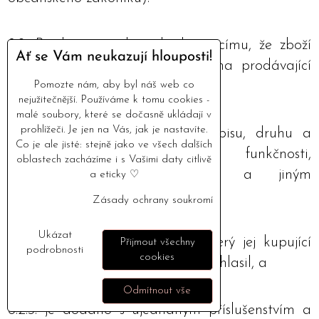
8.2. Prodávající odpovídá kupujícímu, že zboží
Ať se Vám neukazují hlouposti!
při převzetí nemá vady. Zejména prodávající
odpovídá kupujícímu, že zboží
Pomozte nám, aby byl náš web co
nejužitečnější. Používáme k tomu cookies -
malé soubory, které se dočasně ukládají v
prohlížeči. Je jen na Vás, jak je nastavíte.
8.2.1. odpovídá ujednanému popisu, druhu a
Co je ale jisté: stejně jako ve všech dalších
množství, jakož i jakosti, funkčnosti,
oblastech zacházíme i s Vašimi daty citlivě
kompatibilitě, interoperabilitě a jiným
a eticky ♡
ujednaným vlastnostem,
Zásady ochrany soukromí
Ukázat
8.2.2. je vhodné k účelu, pro který jej kupující
Přijmout všechny
podrobnosti
cookies
požaduje a s nímž prodávající souhlasil, a
Odmítnout vše
8.2.3. je dodáno s ujednaným příslušenstvím a