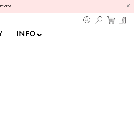
✕
trace.
Y
INFO