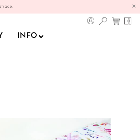
✕
trace.
Y
INFO