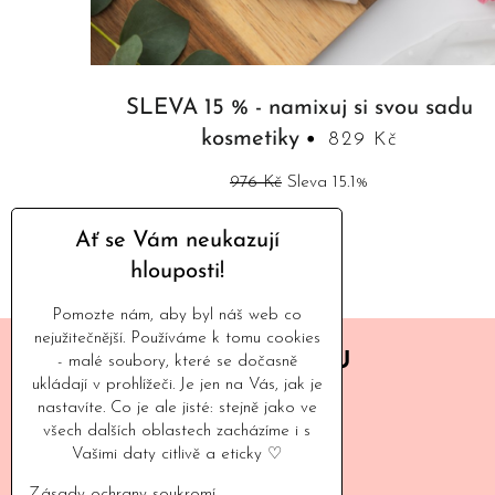
SLEVA 15 % - namixuj si svou sadu
kosmetiky
829 Kč
976 Kč
Sleva 15.1%
Ať se Vám neukazují
hlouposti!
Pomozte nám, aby byl náš web co
nejužitečnější. Používáme k tomu cookies
BUĎME V KONTAKTU
- malé soubory, které se dočasně
ukládají v prohlížeči. Je jen na Vás, jak je
nastavíte. Co je ale jisté: stejně jako ve
+420 775 605 265
všech dalších oblastech zacházíme i s
(všední dny 10 - 16 h)
Vašimi daty citlivě a eticky ♡
Instagram
Zásady ochrany soukromí