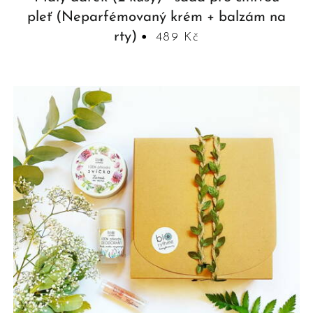
pleť (Neparfémovaný krém + balzám na
rty)
489 Kč