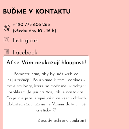
BUĎME V KONTAKTU
+420 775 605 265
(všední dny 10 - 16 h)
Instagram
Facebook
Ať se Vám neukazují hlouposti!
YouTube
Pomozte nám, aby byl náš web co
Mail
nejužitečnější. Používáme k tomu cookies -
malé soubory, které se dočasně ukládají v
INFORMACE
prohlížeči. Je jen na Vás, jak je nastavíte.
Co je ale jisté: stejně jako ve všech dalších
oblastech zacházíme i s Vašimi daty citlivě
Naše filozofie
a eticky ♡
Kontaktujte nás
Zásady ochrany soukromí
Vyšlo v médiích