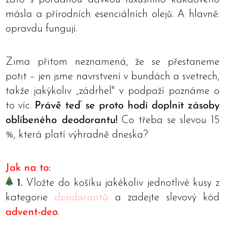
másla a přírodních esenciálních olejů. A hlavně:
opravdu fungují.
Zima přitom neznamená, že se přestaneme
potit – jen jsme navrstvení v bundách a svetrech,
takže jakýkoliv „zádrhel" v podpaží poznáme o
to víc.
Právě teď se proto hodí doplnit zásoby
oblíbeného deodorantu!
Co třeba se slevou 15
%, která platí výhradně dneska?
Jak na to:
1.
Vložte do košíku jakékoliv jednotlivé kusy z
kategorie
deodorantů
a zadejte slevový kód
advent-deo
.