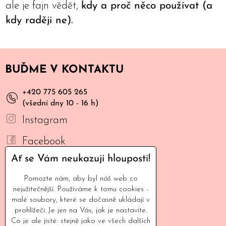
ale je fajn vědět,
kdy a proč něco používat (a
kdy raději ne).
BUĎME V KONTAKTU
+420 775 605 265
(všední dny 10 - 16 h)
Instagram
Facebook
Ať se Vám neukazují hlouposti!
YouTube
Pomozte nám, aby byl náš web co
Mail
nejužitečnější. Používáme k tomu cookies -
malé soubory, které se dočasně ukládají v
INFORMACE
prohlížeči. Je jen na Vás, jak je nastavíte.
Co je ale jisté: stejně jako ve všech dalších