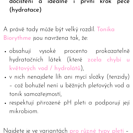
dočištění a ideálně i první krok péče
(hydratace)
A právě tady může být velký rozdíl.
Tonika
Biorythme
jsou navržena tak, že:
obsahují vysoké procento prokazatelně
hydratačních látek (které
zcela chybí u
květových vod / hydrolátů
),
v nich nenajdete líh ani mycí složky (tenzidy)
– což bohužel není u běžných pleťových vod a
tonik samozřejmostí,
respektují přirozené pH pleti a podporují její
mikrobiom.
Najdete je ve variantách
pro různé typy pleti
–