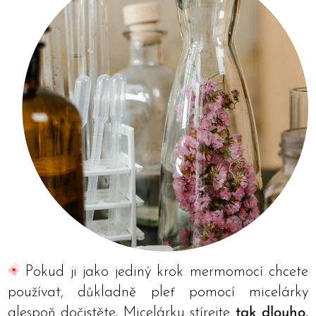
Pokud ji jako jediný krok mermomocí chcete
používat, důkladně pleť pomocí micelárky
alespoň dočistěte. Micelárku stírejte
tak dlouho,