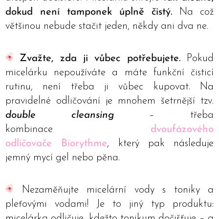
dokud není tamponek úplně čistý.
Na což
většinou nebude stačit jeden, někdy ani dva ne.
Zvažte, zda ji vůbec potřebujete.
Pokud
micelárku nepoužíváte a máte funkční čisticí
rutinu, není třeba ji vůbec kupovat. Na
pravidelné odličování je mnohem šetrnější tzv.
double cleansing
– třeba
kombinace
dvoufázového
odličovače
Biorythme
, který pak následuje
jemný mycí gel nebo pěna.
Nezaměňujte micelární vody s toniky a
pleťovými vodami! Je to jiný typ produktu:
micelárka odličuje, kdežto tonikum dočišťuje – a