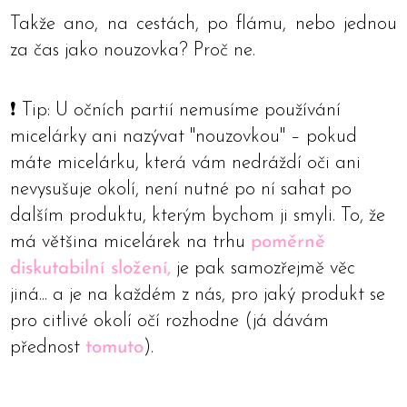
Takže ano, na cestách, po flámu, nebo jednou
za čas jako nouzovka? Proč ne.
❗ Tip: U očních partií nemusíme používání
micelárky ani nazývat "nouzovkou" – pokud
máte micelárku, která vám nedráždí oči ani
nevysušuje okolí, není nutné po ní sahat po
dalším produktu, kterým bychom ji smyli. To, že
má většina micelárek na trhu
poměrně
diskutabilní složení,
je pak samozřejmě věc
jiná... a je na každém z nás, pro jaký produkt se
pro citlivé okolí očí rozhodne (já dávám
přednost
tomuto
).