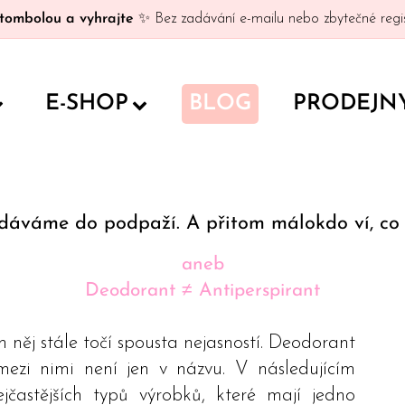
tombolou a vyhrajte
✨ Bez zadávání e-mailu nebo zbytečné regis
E-SHOP
BLOG
PRODEJN
dáváme do podpaží. A přitom málokdo ví, co t
aneb
Deodorant ≠ Antiperspirant
 něj stále točí spousta nejasností. Deodorant
mezi nimi není jen v názvu. V následujícím
jčastějších typů výrobků, které mají jedno