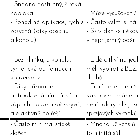
- Snadno dostupný, široká
nabídka
- Může vysušovat / 
- Pohodlná aplikace, rychle
- Často velmi siln
zasychá (díky obsahu
- Skrz den se někd
alkoholu)
v nepříjemný odér
- Bez hliníku, alkoholu,
- Lidé citliví na je
syntetické parfemace i
měli vybírat z B
konzervace
druhů
- Díky přírodním
- Tuhá receptura z
antibakteriálním látkám
kakaovém másle: 
zápach pouze nepřekrývá,
není tak rychlé jak
ale aktivně ho řeší
sprejových výrobků
- Často minimalistické
- Mnoho uživatelů n
složení
to hlinitá sůl