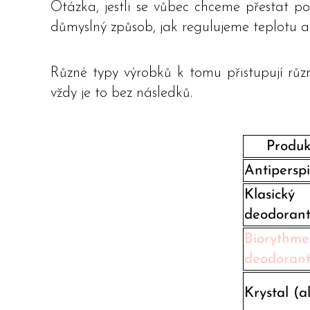
Otázka, jestli se vůbec chceme přestat po
důmyslný způsob, jak regulujeme teplotu a
Různé typy výrobků k tomu přistupují různ
vždy je to bez následků.
Produk
Antipersp
Klasický
deodoran
Biorythme
deodoran
Krystal (a