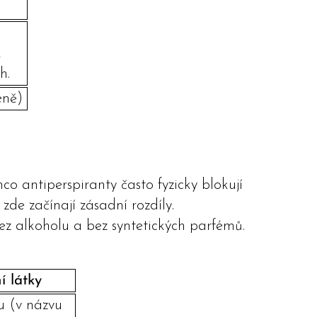
k
h.
éně)
co antiperspiranty často fyzicky blokují
zde začínají zásadní rozdíly.
bez alkoholu a bez syntetických parfémů.
í látky
ku (v názvu