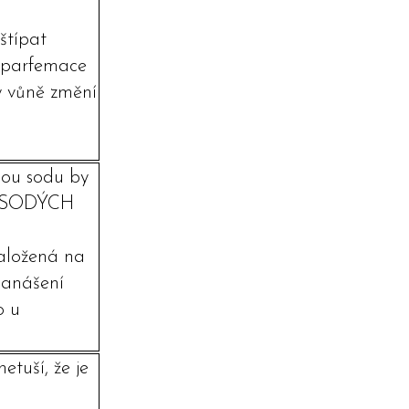
štípat
á parfemace
y vůně změní
dlou sodu by
EZSODÝCH
aložená na
nanášení
o u
etuší, že je