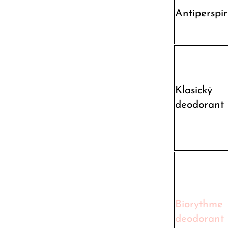
Antiperspi
Klasický
deodorant
Biorythme
deodorant