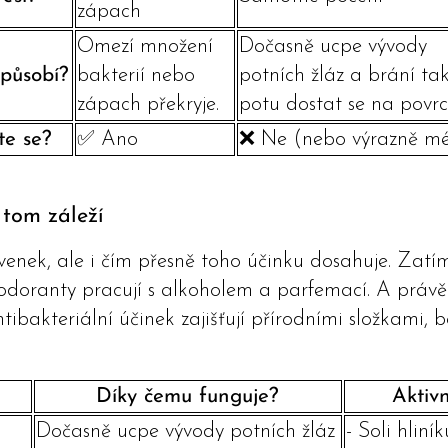
zápach
Omezí množení
Dočasně ucpe vývody
 působí?
bakterií nebo
potních žláz a brání ta
zápach překryje.
potu dostat se na povrc
te se?
✅ Ano
❌ Ne (nebo výrazně m
 tom záleží
venek, ale i čím přesně toho účinku dosahuje. Zatím
eodoranty pracují s alkoholem a parfemací. A právě 
tibakteriální účinek zajišťují přírodními složkami, 
Díky čemu funguje?
Aktivn
Dočasně ucpe vývody potních žláz
- Soli hliní