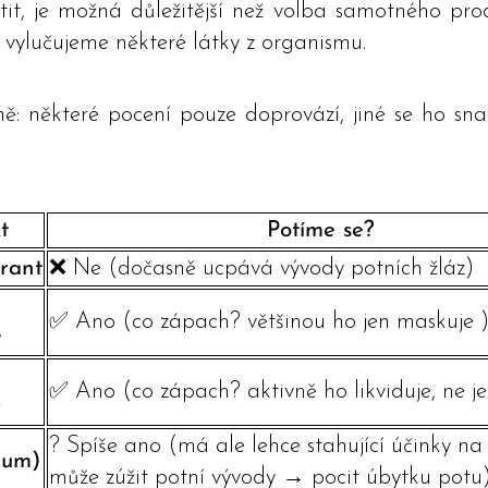
tit, je možná důležitější než volba samotného prod
 vylučujeme některé látky z organismu.
ě: některé pocení pouze doprovází, jiné se ho snaž
t
Potíme se?
irant
❌ Ne (dočasně ucpává vývody potních žláz)
✅ Ano (co zápach? většinou ho jen maskuje 
t
✅ Ano (co zápach? aktivně ho likviduje, ne j
t
? Spíše ano (má ale lehce stahující účinky na 
lum)
může zúžit potní vývody → pocit úbytku potu