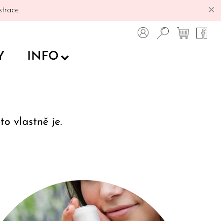
✕
trace.
Y
INFO
o vlastně je.