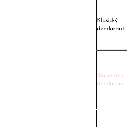
Klasický
deodorant
Biorythme
deodorant