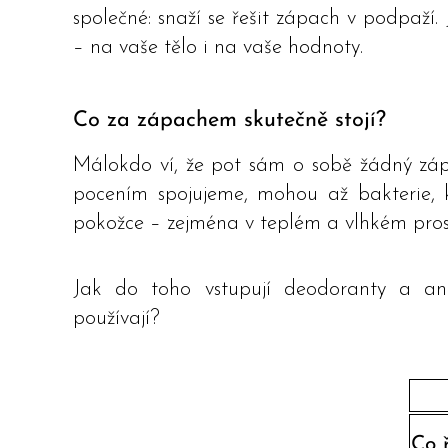
společné: snaží se řešit zápach v podpaží
– na vaše tělo i na vaše hodnoty.
Co za zápachem skutečně stojí?
Málokdo ví, že pot sám o sobě žádný záp
pocením spojujeme, mohou až bakterie, kt
pokožce – zejména v teplém a vlhkém prost
Jak do toho vstupují deodoranty a ant
používají?
vfvf
Co ř