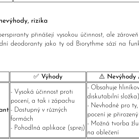
nevýhody, rizika
rspiranty přinášejí vysokou účinnost, ale zároveň
odní deodoranty jako ty od Biorythme sází na funkč
✅ Výhody
⚠️ Nevýhody /
- Obsahuje hliníkov
- Vysoká účinnost proti
diskutabilní složka
pocení, a tak i zápachu
- Nevhodné pro ty, 
ant
- Dostupný v různých
pocení je přirozený
formách
- Možná tvorba žlu
- Pohodlná aplikace (sprej)
na oblečení