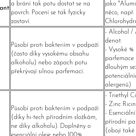
a brání tak potu dostat se na
jako "Alum
rant
povrch. Pocení se tak fyzicky
něco, např
zastaví.
Chlorohydr
- Alcohol /
denat.
Působí proti bakteriím v podpaží
- Vysoké % 
(často díky vysokému obsahu
parfemace 
alkoholu) nebo zápach potu
dlouhým s
překrývají silnou parfemací.
potenciální
alergenů)
- Triethyl C
- Zinc Rici
Působí proti bakteriím v podpaží
- Esenciální
(díky hi-tech přírodním složkám,
přírodní pa
ne díky alkoholu). Doplněny o
(obojí také
esenciální oleje nebo 100%