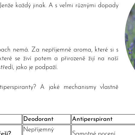
. Jenže každý jinak. A s velmi různými dopady
ach nemá. Za nepříjemné aroma, které si s
eré se živí potem a přirozeně žijí na naší
ředí, jako je podpaží.
iperspiranty? A jaké mechanismy vlastně
vfvffvffvf
Deodorant
Antiperspirant
Nepříjemný
eší?
Samotné pocení