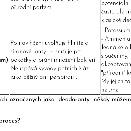
potenciální
přírodní parfém.
často ale 
klasické de
- Potassiu
- Ammoniu
Po navlhčení uvolňuje hlinité a
Jedná se o h
síranové ionty → snižuje pH
sloučeniny, 
um)
pokožky a brání množení bakterií.
akceptované
Neucpává vývody potních žláz
"přírodní" k
jako běžný antiperspirant.
My jejich f
nejsme.
cích označených jako "deodoranty" někdy můžeme n
proces?