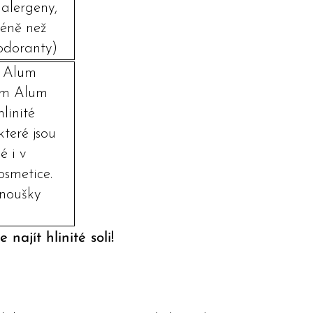
 alergeny,
méně než
odoranty)
m Alum
m Alum
linité
které jsou
 i v
osmetice.
anoušky
ajít hlinité soli!