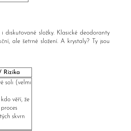
 i diskutované složky. Klasické deodoranty
ní, ale šetrné složení. A krystaly? Ty jsou
 Rizika
é soli (velmi
)
kdo věří, že
 proces
tých skvrn