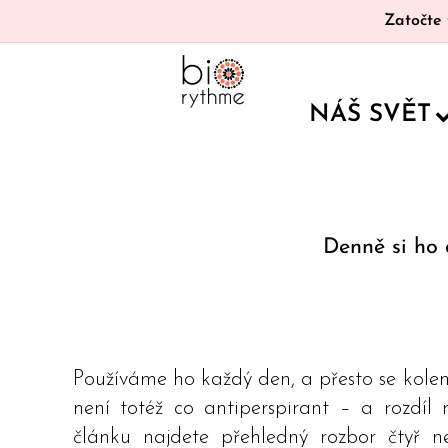
Zatočte 
NÁŠ SVĚT
Denně si ho 
Používáme ho každý den, a přesto se kolem
není totéž co antiperspirant – a rozdíl 
článku najdete přehledný rozbor čtyř ne