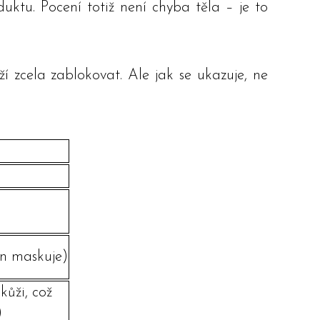
uktu. Pocení totiž není chyba těla – je to
í zcela zablokovat. Ale jak se ukazuje, ne
)
en maskuje)
kůži, což
)