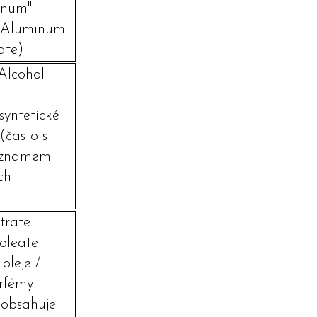
inum"
. Aluminum
ate)
 Alcohol
syntetické
(často s
eznamem
ch
itrate
noleate
 oleje /
rfémy
 obsahuje