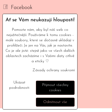
Facebook
YouTube
Ať se Vám neukazují hlouposti!
Mail
Pomozte nám, aby byl náš web co
nejužitečnější. Používáme k tomu cookies -
malé soubory, které se dočasně ukládají v
INFORMACE
prohlížeči. Je jen na Vás, jak je nastavíte.
Co je ale jisté: stejně jako ve všech dalších
Naše filozofie
oblastech zacházíme i s Vašimi daty citlivě
a eticky ♡
Kontaktujte nás
Zásady ochrany soukromí
Vyšlo v médiích
Velkoodběratelé
Ukázat
Přijmout všechny
podrobnosti
Doprava a poštovné
cookies
Vrácení a reklamace
Odmítnout vše