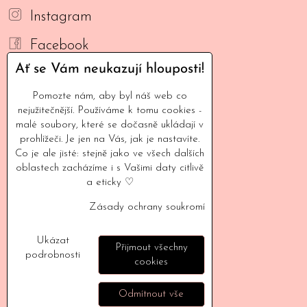
Instagram
Facebook
Ať se Vám neukazují hlouposti!
YouTube
Pomozte nám, aby byl náš web co
Mail
nejužitečnější. Používáme k tomu cookies -
malé soubory, které se dočasně ukládají v
INFORMACE
prohlížeči. Je jen na Vás, jak je nastavíte.
Co je ale jisté: stejně jako ve všech dalších
oblastech zacházíme i s Vašimi daty citlivě
Naše filozofie
a eticky ♡
Kontaktujte nás
Zásady ochrany soukromí
Vyšlo v médiích
Ukázat
Velkoodběratelé
Přijmout všechny
podrobnosti
cookies
Doprava a poštovné
Odmítnout vše
Vrácení a reklamace