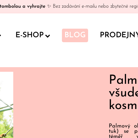
tombolou a vyhrajte
✨ Bez zadávání e-mailu nebo zbytečné regis
E-SHOP
BLOG
PRODEJN
Palm
všu
kosm
Palmový o
tuk) se p
téměř 