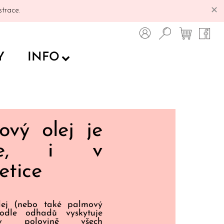
✕
trace.
Y
INFO
ový olej je
de, i v
etice
lej (nebo také palmový
odle odhadů vyskytuje
v polovině všech