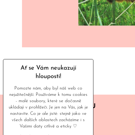
Ať se Vám neukazují
hlouposti!
Pomozte nám, aby byl náš web co
nejužitečnější. Používáme k tomu cookies
- malé soubory, které se dočasně
BUĎME V KONTAKTU
ukládají v prohlížeči. Je jen na Vás, jak je
nastavíte. Co je ale jisté: stejně jako ve
+420 775 605 265
všech dalších oblastech zacházíme i s
Vašimi daty citlivě a eticky ♡
(všední dny 10 - 16 h)