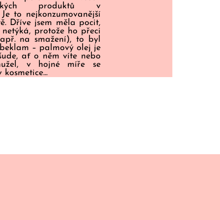
ářských produktů v
 Je to nejkonzumovanější
tě. Dříve jsem měla pocit,
 netýká, protože ho přeci
apř. na smažení), to byl
ebeklam – palmový olej je
šude, ať o něm víte nebo
hužel, v hojné míře se
v kosmetice...