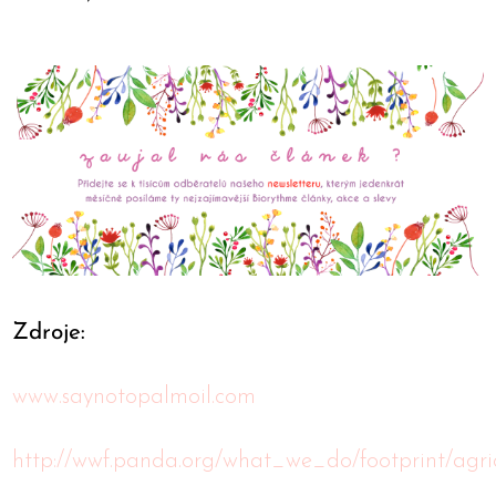
Zdroje:
www.saynotopalmoil.com
http://wwf.panda.org/what_we_do/footprint/agri