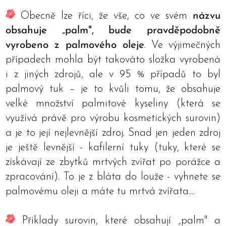
Obecně lze říci, že vše, co ve svém
názvu
obsahuje „palm", bude pravděpodobně
vyrobeno z palmového oleje
. Ve výjimečných
případech mohla být takováto složka vyrobená
i z jiných zdrojů, ale v 95 % případů to byl
palmový tuk – je to kvůli tomu, že obsahuje
velké množství palmitové kyseliny (která se
využívá právě pro výrobu kosmetických surovin)
a je to její nejlevnější zdroj. Snad jen jeden zdroj
je ještě levnější - kafilerní tuky (tuky, které se
získávají ze zbytků mrtvých zvířat po porážce a
zpracování). To je z bláta do louže - vyhnete se
palmovému oleji a máte tu mrtvá zvířata....
Příklady surovin, které obsahují „palm" a