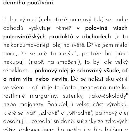
denního používání.
Palmový olej (nebo také palmový tuk) se podle
odhadů vyskytuje téměř
v polovině všech
potravinářských produktů v obchodech
. Je to
nejkonzumovanější olej na světě. Dříve jsem měla
pocit, že se mě to netýká, protože ho přeci
nekupuji (např. na smažení), to byl ale velký
sebeklam –
palmový olej je schovaný všude, ať
o něm víte nebo nevíte
. Dá se nalézt skutečně
ve všem – ať už je to často jmenovaná nutella,
rostlinné margaríny, sušenky, „jako-čokolády"
nebo majonézy. Bohužel, i velká část výrobků,
které se tváří „zdravě" a „přírodně", palmový olej
obsahují – cereální snídaně, sušenky ze zdravých
výživ, dokonce jsem ho našla i v bio bujónu v