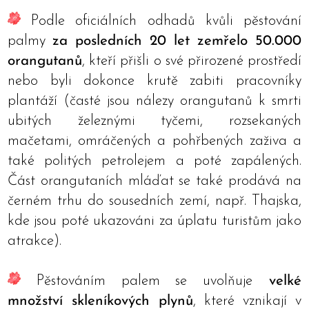
Podle oficiálních odhadů kvůli pěstování
palmy
za posledních 20 let zemřelo 50.000
orangutanů
, kteří přišli o své přirozené prostředí
nebo byli dokonce krutě zabiti pracovníky
plantáží (časté jsou nálezy orangutanů k smrti
ubitých železnými tyčemi, rozsekaných
mačetami, omráčených a pohřbených zaživa a
také politých petrolejem a poté zapálených.
Část orangutaních mláďat se také prodává na
černém trhu do sousedních zemí, např. Thajska,
kde jsou poté ukazováni za úplatu turistům jako
atrakce).
Pěstováním palem se uvolňuje
velké
množství skleníkových plynů
, které vznikají v