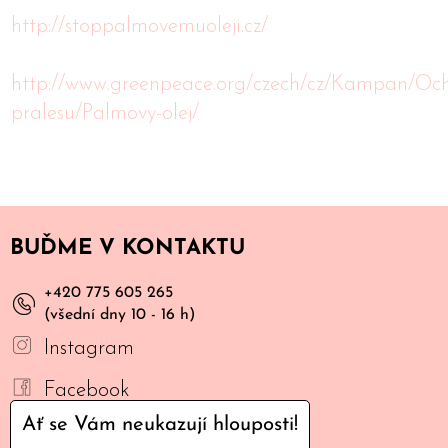
http://stoppalmovemuoleji.cz/
http://www.greenpeace.org/czech/cz/Kampan/Oc
pralesu/Palmovy-olej/
BUĎME V KONTAKTU
+420 775 605 265
(všední dny 10 - 16 h)
Instagram
Facebook
Ať se Vám neukazují hlouposti!
YouTube