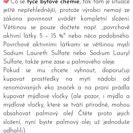
Co se
týče bytové chemie
, tak tam je situace
ještě nepřehlednější, protože výrobci nemají ze
zákona povinnost uvádět kompletní složení.
Většinou se pouze dočtete např. „povrchově
aktivní látky 5 – 15 %" nebo něco podobného.
Povrchově aktivními látkami se většinou myslí
Sodium Laureth Sulfate nebo Sodium Lauryl
Sulfate, takže jsme zase u palmového oleje.
Pokud se mu chcete vyhnout, doporučuji
kupovat prostředky na mytí nádobí od
renomovaných eko značek a na praní prádla
kupovat mýdlové vločky (ale pozor, i mýdlo a
mýdlové vločky, které se tváří přírodně, mohou
obsahovat palmový olej! Čtěte proto jejich
složení, nyní byste palmový olej už jednoduše
odhalili).