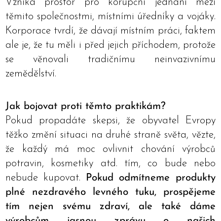
Vzniká prostor pro korupční jednání mezi
těmito společnostmi, místními úředníky a vojáky.
Korporace tvrdí, že dávají místním práci, faktem
ale je, že tu měli i před jejich příchodem, protože
se věnovali tradičnímu neinvazivnímu
zemědělství.
Jak bojovat proti těmto praktikám?
Pokud propadáte skepsi, že obyvatel Evropy
těžko změní situaci na druhé straně světa, vězte,
že každý má moc ovlivnit chování výrobců
potravin, kosmetiky atd. tím, co bude nebo
nebude kupovat.
Pokud odmítneme produkty
plné nezdravého levného tuku, prospějeme
tím nejen svému zdraví, ale také dáme
výrobcům jasnou zprávu o našich