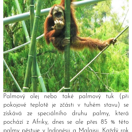
Palmový olej nebo také palmový tuk (při
pokojové teplotě je zčásti v tuhém stavu) se
získává ze speciálního druhu palmy, která
pochází z Afriky, dnes se ale přes 85 % této
palmy pěstuje v Indonésii a Malajsii. Každý rok