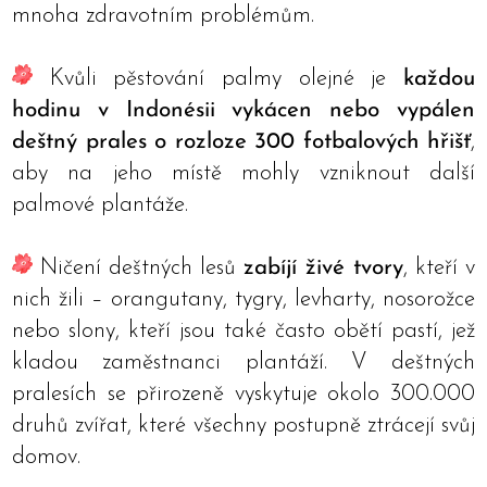
mnoha zdravotním problémům.
Kvůli pěstování palmy olejné je
každou
hodinu v Indonésii vykácen nebo vypálen
deštný prales o rozloze 300 fotbalových hřišť
,
aby na jeho místě mohly vzniknout další
palmové plantáže.
Ničení deštných lesů
zabíjí živé tvory
, kteří v
nich žili – orangutany, tygry, levharty, nosorožce
nebo slony, kteří jsou také často obětí pastí, jež
kladou zaměstnanci plantáží. V deštných
pralesích se přirozeně vyskytuje okolo 300.000
druhů zvířat, které všechny postupně ztrácejí svůj
domov.