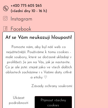
+420 775 605 265
(všední dny 10 - 16 h)
Instagram
Facebook
Ať se Vám neukazují hlouposti!
YouTube
Pomozte nám, aby byl náš web co
Mail
nejužitečnější. Používáme k tomu cookies -
malé soubory, které se dočasně ukládají v
INFORMACE
prohlížeči. Je jen na Vás, jak je nastavíte.
Co je ale jisté: stejně jako ve všech dalších
oblastech zacházíme i s Vašimi daty citlivě
Naše filozofie
a eticky ♡
Kontaktujte nás
Zásady ochrany soukromí
Vyšlo v médiích
Ukázat
Velkoodběratelé
Přijmout všechny
podrobnosti
cookies