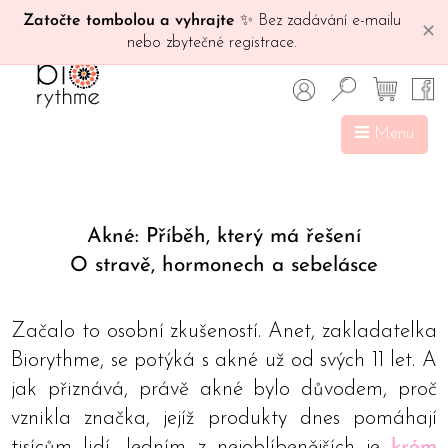
Zatočte tombolou a vyhrajte
✨ Bez zadávání e-mailu
✕
nebo zbytečné registrace.
Menu
Akné: Příběh, který má řešení
O stravě, hormonech a sebelásce
Začalo to osobní zkušeností. Anet, zakladatelka
Biorythme, se potýká s akné už od svých 11 let. A
jak přiznává, právě akné bylo důvodem, proč
vznikla značka, jejíž produkty dnes pomáhají
tisícům lidí. Jedním z nejoblíbenějších je
krém