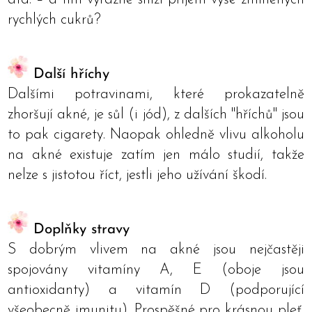
rychlých cukrů?
Další hříchy
Dalšími potravinami, které prokazatelně
zhoršují akné, je sůl (i jód), z dalších "hříchů" jsou
to pak cigarety. Naopak ohledně vlivu alkoholu
na akné existuje zatím jen málo studií, takže
nelze s jistotou říct, jestli jeho užívání škodí.
Doplňky stravy
S dobrým vlivem na akné jsou nejčastěji
spojovány vitamíny A, E (oboje jsou
antioxidanty) a vitamín D (podporující
všeobecně imunitu). Prospěšné pro krásnou pleť,