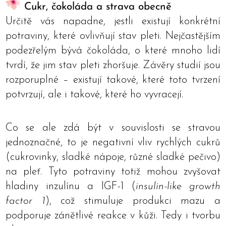
Cukr, čokoláda a strava obecně
Určitě vás napadne, jestli existují konkrétní
potraviny, které ovlivňují stav pleti. Nejčastějším
podezřelým bývá čokoláda, o které mnoho lidí
tvrdí, že jim stav pleti zhoršuje. Závěry studií jsou
rozporuplné – existují takové, které toto tvrzení
potvrzují, ale i takové, které ho vyvracejí.
Co se ale zdá být v souvislosti se stravou
jednoznačné, to je negativní vliv rychlých cukrů
(cukrovinky, sladké nápoje, různé sladké pečivo)
na pleť. Tyto potraviny totiž mohou zvyšovat
hladiny inzulínu a IGF-1 (
insulin-like growth
factor 1
), což stimuluje produkci mazu a
podporuje zánětlivé reakce v kůži. Tedy i tvorbu