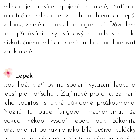
mléko je nejvíce spojené s akné, zatímco
plnotučné mléko je z tohoto hlediska lepší
volbou, zejména pokud je organické. Důvodem
je přidávání syrovátkových bílkovin do
nízkotučného mléka, které mohou podporovat
vznik akné.
Lepek
Jsou lidé, kteří by na spojení vysazení lepku a
lepší pleti přísahali. Zajímavé proto je, že není
jeho spojitost s akné důkladně prozkoumána.
Možná tu bude fungovat mechanismus, že
pokud někdo vysadí lepek, pak zákonitě
přestane jíst potraviny jako bílé pečivo, koláčky
atd. – a tím výrazně sníží příjem výše zmíněných