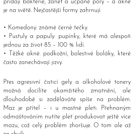
přidají bakterie, zánět a ucpané póry – a akné
je na světě. Nejčastější formy zahrnují:
• Komedony: známé černé tečky.
• Pustuly a papuly: pupínky, které má alespoň
jednou za život 85 – 100 % lidí.
• Těžké akné: podkožní, bolestivé boláky, které
často zanechávají jizvy.
Přes agresivní čisticí gely a alkoholové tonery
možná docílíte okamžitého zmatnění, ale
dlouhodobě si zaděláváte spíše na problém.
Maz je přítel – i u mastné pleti. Přehnaným
odmašťováním nutíte pleť produkovat ještě více
mazu, což celý problém zhoršuje. O tom ale až