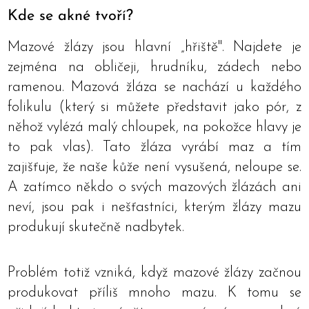
Kde se akné tvoří?
Mazové žlázy jsou hlavní „hřiště". Najdete je
zejména na obličeji, hrudníku, zádech nebo
ramenou. Mazová žláza se nachází u každého
folikulu (který si můžete představit jako pór, z
něhož vylézá malý chloupek, na pokožce hlavy je
to pak vlas). Tato žláza vyrábí maz a tím
zajišťuje, že naše kůže není vysušená, neloupe se.
A zatímco někdo o svých mazových žlázách ani
neví, jsou pak i nešťastníci, kterým žlázy mazu
produkují skutečně nadbytek.
Problém totiž vzniká, když mazové žlázy začnou
produkovat příliš mnoho mazu. K tomu se