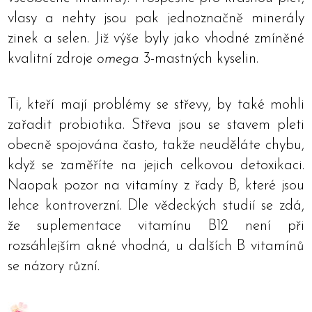
vlasy a nehty jsou pak jednoznačně minerály
zinek a selen. Již výše byly jako vhodné zmíněné
kvalitní zdroje
omega
3-mastných kyselin.
Ti, kteří mají problémy se střevy, by také mohli
zařadit probiotika. Střeva jsou se stavem pleti
obecně spojována často, takže neuděláte chybu,
když se zaměříte na jejich celkovou detoxikaci.
Naopak pozor na vitamíny z řady B, které jsou
lehce kontroverzní. Dle vědeckých studií se zdá,
že suplementace vitamínu B12 není při
rozsáhlejším akné vhodná, u dalších B vitamínů
se názory různí.