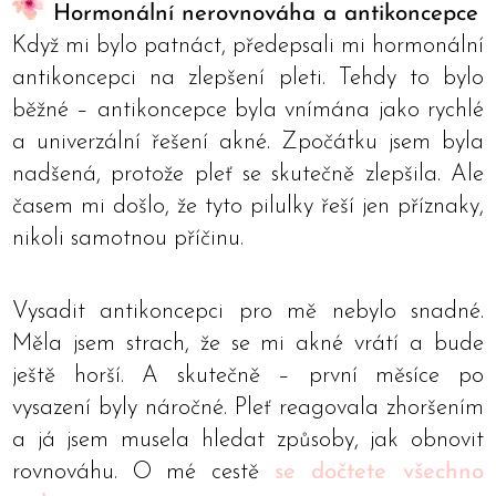
Hormonální nerovnováha a antikoncepce
Když mi bylo patnáct, předepsali mi hormonální
antikoncepci na zlepšení pleti. Tehdy to bylo
běžné – antikoncepce byla vnímána jako rychlé
a univerzální řešení akné. Zpočátku jsem byla
nadšená, protože pleť se skutečně zlepšila. Ale
časem mi došlo, že tyto pilulky řeší jen příznaky,
nikoli samotnou příčinu.
Vysadit antikoncepci pro mě nebylo snadné.
Měla jsem strach, že se mi akné vrátí a bude
ještě horší. A skutečně – první měsíce po
vysazení byly náročné. Pleť reagovala zhoršením
a já jsem musela hledat způsoby, jak obnovit
rovnováhu. O mé cestě
se dočtete všechno