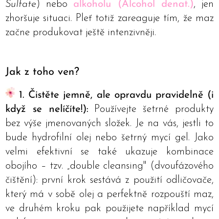
Sulfate
) nebo
alkoholu (Alcohol denat.)
, jen
zhoršuje situaci. Pleť totiž zareaguje tím, že maz
začne produkovat ještě intenzivněji.
Jak z toho ven?
1. Čistěte jemně, ale opravdu pravidelně (i
když se nelíčíte!):
Používejte šetrné produkty
bez výše jmenovaných složek. Je na vás, jestli to
bude hydrofilní olej nebo šetrný mycí gel. Jako
velmi efektivní se také ukazuje kombinace
obojího – tzv. „double cleansing" (dvoufázového
čištění): první krok sestává z použití odličovače,
který má v sobě olej a perfektně rozpouští maz,
ve druhém kroku pak použijete například mycí