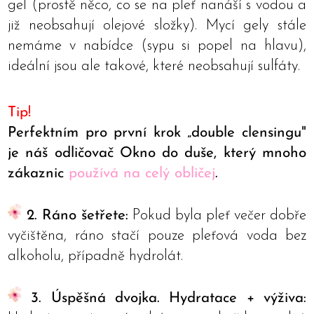
gel (prostě něco, co se na pleť nanáší s vodou a
již neobsahují olejové složky). Mycí gely stále
nemáme v nabídce (sypu si popel na hlavu),
ideální jsou ale takové, které neobsahují sulfáty.
Tip!
Perfektním pro první krok „double clensingu"
je náš odličovač Okno do duše, který mnoho
zákaznic
používá na celý obličej
.
2. Ráno šetřete:
Pokud byla pleť večer dobře
vyčištěna, ráno stačí pouze pleťová voda bez
alkoholu, případně hydrolát.
3. Úspěšná dvojka. Hydratace + výživa: