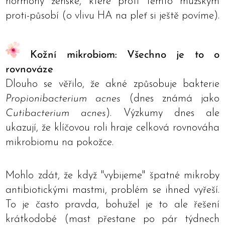
hormony ženské, které proti těmto mužským
proti-působí (o vlivu HA na pleť si ještě povíme).
Kožní mikrobiom: Všechno je to o
rovnováze
Dlouho se věřilo, že akné způsobuje bakterie
Propionibacterium acnes
(dnes známá jako
Cutibacterium acnes
). Výzkumy dnes ale
ukazují, že klíčovou roli hraje celková rovnováha
mikrobiomu na pokožce.
Mohlo zdát, že když "vybijeme" špatné mikroby
antibiotickými mastmi, problém se ihned vyřeší.
To je často pravda, bohužel je to ale řešení
krátkodobé (mast přestane po pár týdnech