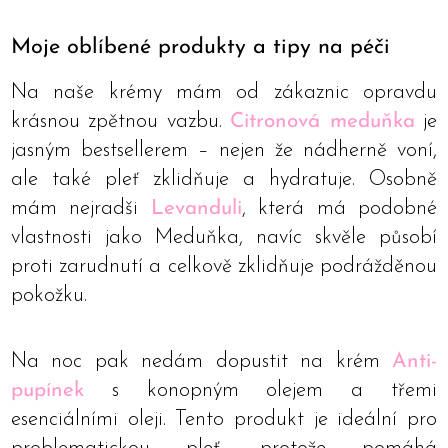
Moje oblíbené produkty a tipy na péči
Na naše krémy mám od zákaznic opravdu
krásnou zpětnou vazbu.
Citronová meduňka
je
jasným bestsellerem – nejen že nádherně voní,
ale také pleť zklidňuje a hydratuje. Osobně
mám nejradši
Levanduli
, která má podobné
vlastnosti jako Meduňka, navíc skvěle působí
proti zarudnutí a celkově zklidňuje podrážděnou
pokožku.
Na noc pak nedám dopustit na krém
Anti-
pupínek
s konopným olejem a třemi
esenciálními oleji. Tento produkt je ideální pro