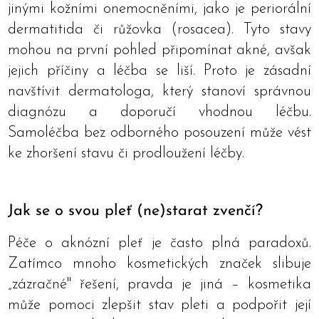
jinými kožními onemocněními, jako je periorální
dermatitida či růžovka (rosacea). Tyto stavy
mohou na první pohled připomínat akné, avšak
jejich příčiny a léčba se liší. Proto je zásadní
navštívit dermatologa, který stanoví správnou
diagnózu a doporučí vhodnou léčbu.
Samoléčba bez odborného posouzení může vést
ke zhoršení stavu či prodloužení léčby.
Jak se o svou pleť (ne)starat zvenčí?
Péče o aknózní pleť je často plná paradoxů.
Zatímco mnoho kosmetických značek slibuje
„zázračné" řešení, pravda je jiná – kosmetika
může pomoci zlepšit stav pleti a podpořit její