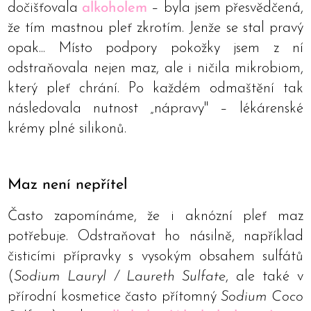
dočišťovala
alkoholem
– byla jsem přesvědčená,
že tím mastnou pleť zkrotím. Jenže se stal pravý
opak... Místo podpory pokožky jsem z ní
odstraňovala nejen maz, ale i ničila mikrobiom,
který pleť chrání. Po každém odmaštění tak
následovala nutnost „nápravy" – lékárenské
krémy plné silikonů.
Maz není nepřítel
Často zapomínáme, že i aknózní pleť maz
potřebuje. Odstraňovat ho násilně, například
čisticími přípravky s vysokým obsahem sulfátů
(
Sodium Lauryl / Laureth Sulfate
, ale také v
přírodní kosmetice často přítomný
Sodium Coco