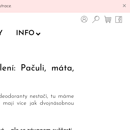
✕
trace.
Y
INFO
ní: Pačuli, máta,
 deodoranty nestačí, tu máme
é mají více jak dvojnásobnou