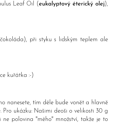
bulus Leaf Oil (
eukalyptový éterický olej
),
okoláda), při styku s lidským teplem ale
ce kuřátka :-)
ho nanesete, tím déle bude vonět a hlavně
. Pro ukázku: Našimi deoši o velikosti 30 g
i ne polovina "mého" množství, takže je to