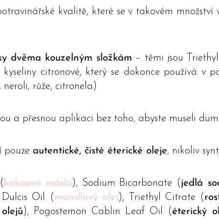
otravinářské kvalitě, které se v takovém množství v
íky dvěma kouzelným složkám
– těmi jsou Triethy
ter kyseliny citronové, který se dokonce používá v p
neroli, růže, citronela)
u a přesnou aplikaci bez toho, abyste museli duma
í pouze
autentické, čisté éterické oleje
, nikoliv sy
(
kakaové máslo
), Sodium Bicarbonate (
jedlá s
Dulcis Oil (
mandlový olej
), Triethyl Citrate (
ros
olejů
), Pogostemon Cablin Leaf Oil (
éterický o