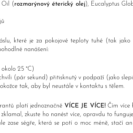
 Oil (
rozmarýnový éterický olej
), Eucalyptus Glo
jů
u, které je za pokojové teploty tuhé (tak jako č
 pohodlné nanášení:
e okolo 25 °C)
íli (pár sekund) přitisknutý v podpaží (jako slepi
 pokožce tak, aby byl neustále v kontaktu s tělem.
rantů platí jednoznačně
VÍCE JE VÍCE!
Čím více 
zklamal, zkuste ho nanést více, opravdu to funguje
le zase ségře, která se potí o moc méně, stačí an