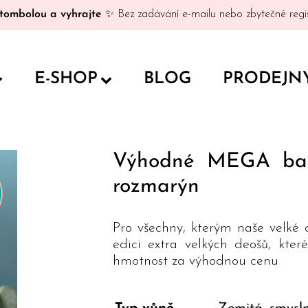
tombolou a vyhrajte
✨ Bez zadávání e-mailu nebo zbytečné regis
E-SHOP
BLOG
PRODEJN
Výhodné MEGA bale
rozmarýn
Pro všechny, kterým naše velké
edici extra velkých deošů, kter
hmotnost za výhodnou cenu