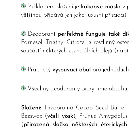
Základem složení je
kakaové máslo
v p
většinou přidává jen jako luxusní přísada)
Deodorant
perfektně funguje také d
Farnesol. Triethyl Citrate je rostlinný es
součástí některých esenciálních olejů (např. 
Praktický
vysouvací obal
pro jednoducho
Všechny deodoranty Biorythme obsahuj
Složení:
Theobroma Cacao Seed Butter 
Beeswax (
včelí vosk
), Prunus Amygdalus 
(
přirozená složka některých éterických 