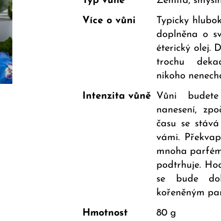
Typ vůně
Zemitá, smysln
Více o vůni
Typicky hlubok
doplněna o s
éterický olej.
trochu deka
nikoho nenec
Intenzita vůně
Vůni budet
nanesení, zpo
času se stává
vámi. Překvap
mnoha parfémy,
podtrhuje. Hod
se bude dob
kořeněným p
Hmotnost
80 g