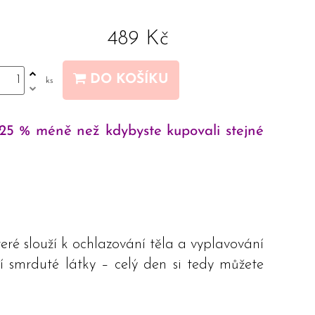
489 Kč
DO KOŠÍKU
ks
o 25 % méně než kdybyste kupovali stejné
eré slouží k ochlazování těla a vyplavování
í smrduté látky – celý den si tedy můžete