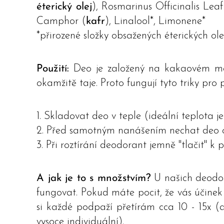
éterický olej
), Rosmarinus Officinalis Leaf
Camphor (
kafr
), Linalool*, Limonene*
*přirozené složky obsažených éterických ole
Použití:
Deo je založený na kakaovém másl
okamžitě taje. Proto fungují tyto triky pro
1. Skladovat deo v teple (ideální teplota j
2. Před samotným nanášením nechat deo chv
3. Při roztírání deodorant jemně "tlačit" k
A jak je to s množstvím?
U našich deodo
fungovat. Pokud máte pocit, že vás účinek 
si každé podpaží přetírám cca 10 - 15x (a
vysoce individuální).