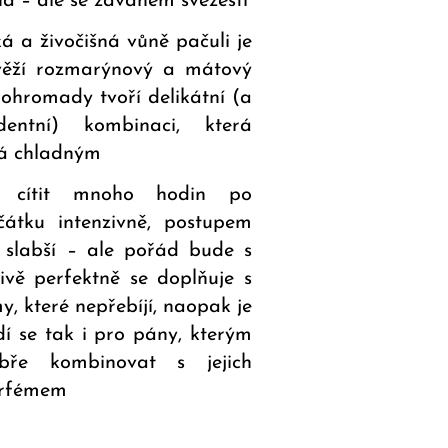
á – ale se závanem svěžesti
á a živočišná vůně pačuli je
věží rozmarýnový a mátový
 Dohromady tvoří delikátní (a
dentní) kombinaci, která
há chladným
e cítit mnoho hodin po
čátku intenzivně, postupem
 slabší – ale pořád bude s
ivě perfektně se doplňuje s
 které nepřebíjí, naopak je
í se tak i pro pány, kterým
ře kombinovat s jejich
arfémem