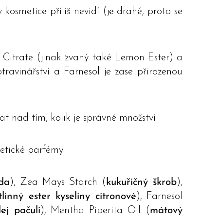
 kosmetice příliš nevidí (je drahé, proto se
l Citrate (jinak zvaný také Lemon Ester) a
otravinářství a Farnesol je zase přirozenou
t nad tím, kolik je správné množství
ntetické parfémy
oda
), Zea Mays Starch (
kukuřičný škrob
),
tlinný ester kyseliny citronové
), Farnesol
lej pačuli
), Mentha Piperita Oil (
mátový