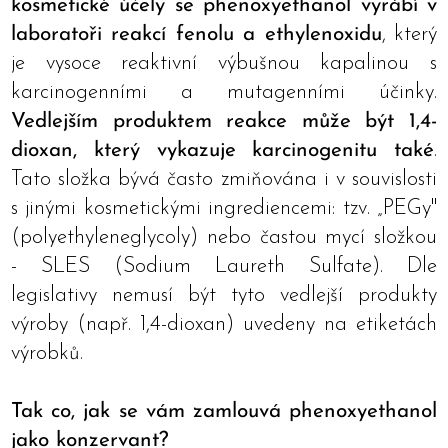
kosmetické účely se phenoxyethanol vyrábí v
laboratoři reakcí fenolu a ethylenoxidu
, který
je vysoce reaktivní výbušnou kapalinou s
karcinogenními a mutagenními účinky.
Vedlejším produktem reakce může být 1,4-
dioxan, který vykazuje karcinogenitu také
.
Tato složka bývá často zmiňována i v souvislosti
s jinými kosmetickými ingrediencemi: tzv. „PEGy"
(polyethyleneglycoly) nebo častou mycí složkou
- SLES (Sodium Laureth Sulfate). Dle
legislativy nemusí být tyto vedlejší produkty
výroby (např. 1,4-dioxan) uvedeny na etiketách
výrobků.
Tak co, jak se vám zamlouvá phenoxyethanol
jako konzervant?