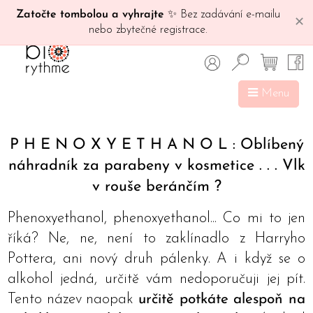
Zatočte tombolou a vyhrajte
✨ Bez zadávání e-mailu
✕
nebo zbytečné registrace.
Menu
P H E N O X Y E T H A N O L : Oblíbený
náhradník za parabeny v kosmetice . . . Vlk
v rouše beránčím ?
Phenoxyethanol, phenoxyethanol... Co mi to jen
říká? Ne, ne, není to zaklínadlo z Harryho
Pottera, ani nový druh pálenky. A i když se o
alkohol jedná, určitě vám nedoporučuji jej pít.
Tento název naopak
určitě potkáte alespoň na