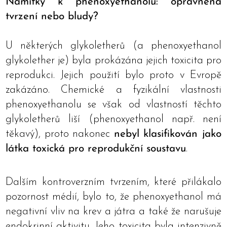
Námitky k phenoxyethanolu: oprávněná
tvrzení nebo bludy?
U některých glykoletherů (a phenoxyethanol
glykolether je) byla prokázána jejich toxicita pro
reprodukci. Jejich použití bylo proto v Evropě
zakázáno. Chemické a fyzikální vlastnosti
phenoxyethanolu se však od vlastností těchto
glykoletherů liší (phenoxyethanol např. není
těkavý), proto nakonec
nebyl klasifikován jako
látka toxická pro reprodukční soustavu
.
Dalším kontroverzním tvrzením, které přilákalo
pozornost médií, bylo to, že phenoxyethanol má
negativní vliv na krev a játra a také že narušuje
endokrinní aktivitu. Jeho toxicita byla intenzivně