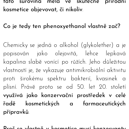
tato surovina měla ve skutečně přírodní
kosmetice objevovat, či nikoliv
.
Co je tedy ten phenoxyethanol vlastně zač?
Chemicky se jedná o alkohol (glykolether) a je
popisován jako olejovitá, lehce lepkavá
kapalina slabě vonící po růžích. Jeho důležitou
vlastností je, že vykazuje antimikrobiální aktivitu
proti širokému spektru bakterií, kvasinek a
plísní. Právě proto se od 50. let 20. století
využívá jako konzervační prostředek v celé
řadě kosmetických a farmaceutických
přípravků
.
Proč se vlastně v kosmetice musí konzervanty