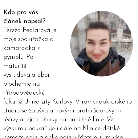
Kdo pro vás
článek napsal?
Tereza Feglarová je
moje spolužačka a
kamarádka z
gymplu. Po
maturitě
vystudovala obor
biochemie na
Přírodovědecké
fakultě Univerzity Karlovy. V rámci doktorského
studia se zabývala novými protinádorovými
léčivy a jejich účinky na buněčné linie. Ve
výzkumu pokračuje i dále na Klinice dětské
hematologie a onkologie v Motole. Čím více