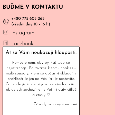
BUĎME V KONTAKTU
+420 775 605 265
(všední dny 10 - 16 h)
Instagram
Facebook
Ať se Vám neukazují hlouposti!
YouTube
Pomozte nám, aby byl náš web co
Mail
nejužitečnější. Používáme k tomu cookies -
malé soubory, které se dočasně ukládají v
INFORMACE
prohlížeči. Je jen na Vás, jak je nastavíte.
Co je ale jisté: stejně jako ve všech dalších
oblastech zacházíme i s Vašimi daty citlivě
Naše filozofie
a eticky ♡
Kontaktujte nás
Zásady ochrany soukromí
Vyšlo v médiích