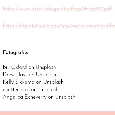
https://www.atsdr.cdc.gov/toxfaqs/tfacts187.pdf
https://ntp.niehs.nih.gov/ntp/roc/content/profil
Fotografie:
Bill Oxford on Unsplash
Drew Hays on Unsplash
Kelly Sikkema on Unsplash
chuttersnap on Unsplash
Angélica Echeverry on Unsplash