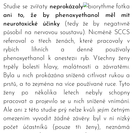
Studie se zvířaty
neprokázaly
ani to, že by phenoxyethanol měl mít
neurotoxické účinky
(tedy že by negativně
působil na nervovou soustavu). Nicméně SCCS
referoval o třech ženách, které pracovaly v
rybích líhních a denně používaly
phenoxyethanol k anestezii ryb. Všechny ženy
trpěly bolestí hlavy, malátností a závratěmi.
Byla u nich prokázána snížená citlivost rukou a
prstů, a to zejména na více používané ruce. Tyto
ženy po několika letech nebyly schopny
pracovat a projevilo se u nich snížené vnímání.
Ale ani z této studie prý nelze kvůli jejím četným
omezením vyvodit žádné závěry: byl v ní nízký
počet účastníků (pouze tři ženy), neznámá