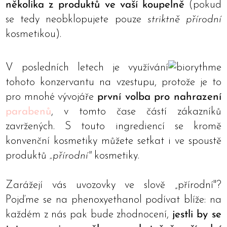
několika z produktů ve vaší koupelně
(pokud
se tedy neobklopujete pouze
striktně přírodní
kosmetikou).
V posledních letech je využívání
tohoto konzervantu na vzestupu, protože je to
pro mnohé vývojáře
první volba pro nahrazení
parabenů
, v tomto čase částí zákazníků
zavržených. S touto ingrediencí se kromě
konvenční kosmetiky můžete setkat i ve spoustě
produktů
„přírodní"
kosmetiky.
Zarážejí vás uvozovky ve slově „přírodní"?
Pojďme se na phenoxyethanol podívat blíže: na
každém z nás pak bude zhodnocení,
jestli by se