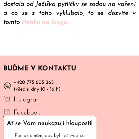
dostala od Ježíška pytlíčky se sodou na vaření
a co se z toho vyklubalo, to se dozvíte v
tomto
článku na blogu.
BUĎME V KONTAKTU
+420 775 605 265
(všední dny 10 - 16 h)
Instagram
Facebook
Ať se Vám neukazují hlouposti!
YouTube
Pomozte nám, aby byl náš web co
Mail