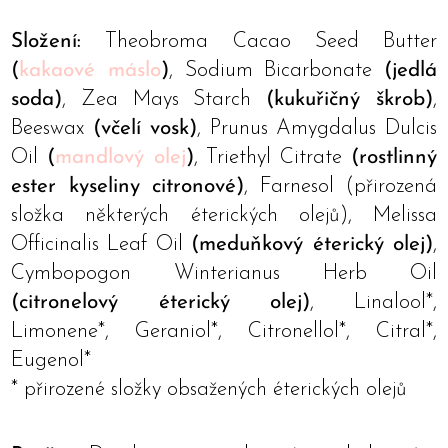
Složení:
Theobroma Cacao Seed Butter
(
kakaové máslo
)
, Sodium Bicarbonate
(jedlá
soda)
, Zea Mays Starch
(kukuřičný škrob)
,
Beeswax
(včelí vosk)
, Prunus Amygdalus Dulcis
Oil
(
mandlový olej
)
, Triethyl Citrate
(rostlinný
ester kyseliny citronové)
, Farnesol (přirozená
složka některých éterických olejů), Melissa
Officinalis Leaf Oil
(meduňkový éterický olej)
,
Cymbopogon Winterianus Herb Oil
(citronelový éterický olej)
, Linalool*,
Limonene*, Geraniol*, Citronellol*, Citral*,
Eugenol*
* přirozené složky obsažených éterických olejů