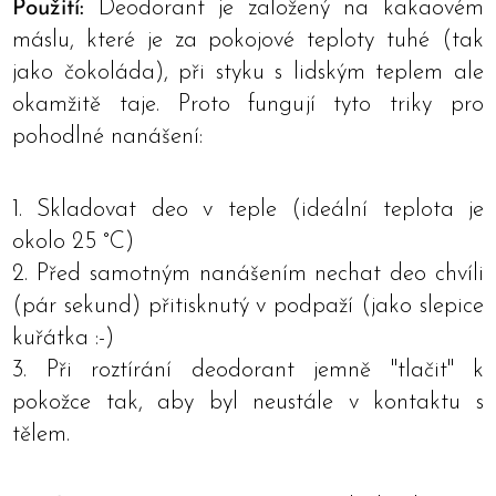
Použití:
Deodorant je založený na kakaovém
máslu, které je za pokojové teploty tuhé (tak
jako čokoláda), při styku s lidským teplem ale
okamžitě taje. Proto fungují tyto triky pro
pohodlné nanášení:
1. Skladovat deo v teple (ideální teplota je
okolo 25 °C)
2. Před samotným nanášením nechat deo chvíli
(pár sekund) přitisknutý v podpaží (jako slepice
kuřátka :-)
3. Při roztírání deodorant jemně "tlačit" k
pokožce tak, aby byl neustále v kontaktu s
tělem.