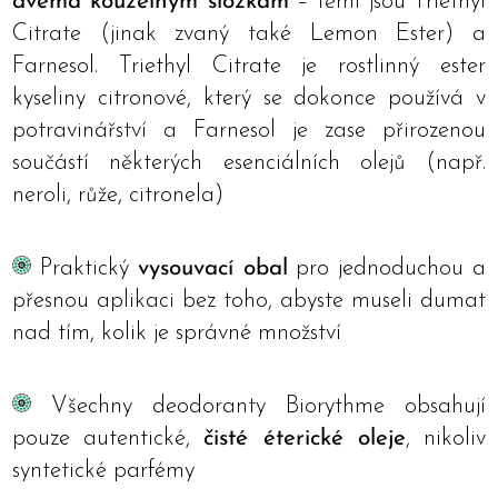
dvěma kouzelným složkám
– těmi jsou Triethyl
Citrate (jinak zvaný také Lemon Ester) a
Farnesol. Triethyl Citrate je rostlinný ester
kyseliny citronové, který se dokonce používá v
potravinářství a Farnesol je zase přirozenou
součástí některých esenciálních olejů (např.
neroli, růže, citronela)
Praktický
vysouvací obal
pro jednoduchou a
přesnou aplikaci bez toho, abyste museli dumat
nad tím, kolik je správné množství
Všechny deodoranty Biorythme obsahují
pouze autentické,
čisté éterické oleje
, nikoliv
syntetické parfémy