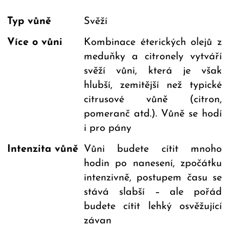
Typ vůně
Svěží
Více o vůni
Kombinace éterických olejů z
meduňky a citronely vytváří
svěží vůni, která je však
hlubší, zemitější než typické
citrusové vůně (citron,
pomeranč atd.). Vůně se hodí
i pro pány
Intenzita vůně
Vůni budete cítit mnoho
hodin po nanesení, zpočátku
intenzivně, postupem času se
stává slabší – ale pořád
budete cítit lehký osvěžující
závan