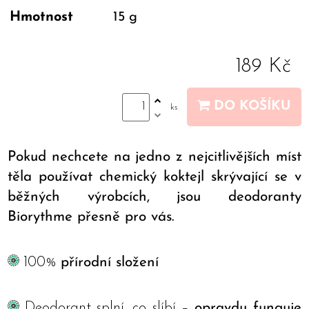
Hmotnost
15 g
189 Kč
DO KOŠÍKU
ks
Pokud nechcete na jedno z nejcitlivějších míst
těla používat chemický koktejl skrývající se v
běžných výrobcích, jsou deodoranty
Biorythme přesně pro vás.
100%
přírodní složení
Deodorant splní, co slíbí –
opravdu funguje