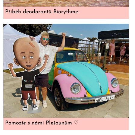
Příběh deodorantů Biorythme
Pomozte s námi Plešounům ♡