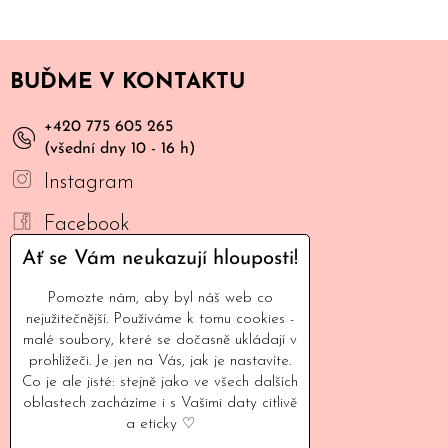
BUĎME V KONTAKTU
+420 775 605 265
(všední dny 10 - 16 h)
Instagram
Facebook
Ať se Vám neukazují hlouposti!
YouTube
Pomozte nám, aby byl náš web co
Mail
nejužitečnější. Používáme k tomu cookies -
malé soubory, které se dočasně ukládají v
INFORMACE
prohlížeči. Je jen na Vás, jak je nastavíte.
Co je ale jisté: stejně jako ve všech dalších
oblastech zacházíme i s Vašimi daty citlivě
Naše filozofie
a eticky ♡
Kontaktujte nás